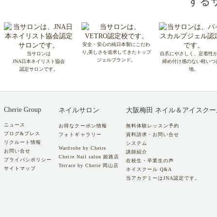
する
安全・安心の純日本製にこだわ
り,美しさを追求してきたトップ
当サロンは
自爪にやさしく、定着性
ジェルブランド。
JNA日本ネイリスト協会
締め付け感のない軽いつ
認定サロンです。
地。
Cherie Group
ネイルサロン
大阪梅田 ネイル＆アイスクー
ニュース
お得なクーポン情報
無料体験レッスン予約
ブログ&プレス
フォトギャラリー
資料請求・お問い合せ
リクルート情報
システム
Wardrobe by Cheire
お問い合せ
講師紹介
Cheire Nail salon 姫路店
プライバシポリシー
在校生・卒業生の声
Terrace by Cherie 岡山店
サイトマップ
ネイスクール Q&A
当アカデミーはJNA認定です。