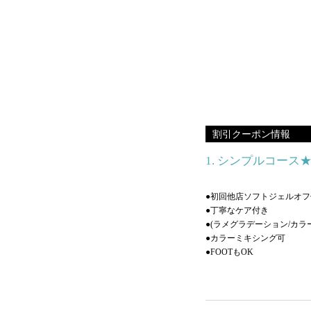
割引クーポン情報
1. シンプルコース
●初回他店ソフトジェルオフ
●丁寧なケア付き
●(ラメグラデーション/カラ
●カラーミキシング可
●FOOTもOK