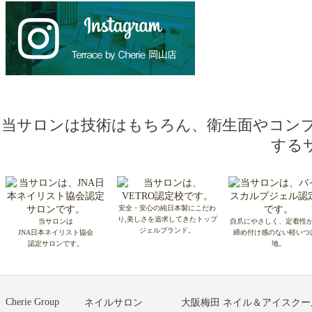
当サロンは技術はもちろん、衛生面やコン
する
安全・安心の純日本製にこだわ
り,美しさを追求してきたトップ
当サロンは
自爪にやさしく、定着性
ジェルブランド。
JNA日本ネイリスト協会
締め付け感のない軽いつ
認定サロンです。
地。
Cherie Group
ネイルサロン
大阪梅田 ネイル＆アイスクー