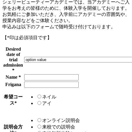
シェリービューティーアカデミーでは、当アカデミーへご入
学をお考えの皆様のために、体験入学を開催しております。
お気軽にご参加いただき、入学前にアカデミーの雰囲気や、
授業内容などをご体験ください。
申込みは以下のフォームで随時受け付けております。
【
*
印は必須項目です】
Desired
date of
trial
admission
*
Name
*
Frigana
希望コー
ネイル
ス
*
アイ
オンライン説明会
説明会方
来校での説明会