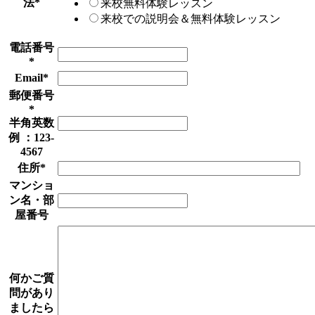
法
*
来校無料体験レッスン
来校での説明会＆無料体験レッスン
電話番号
*
Email
*
郵便番号
*
半角英数
例 ：123-
4567
住所
*
マンショ
ン名・部
屋番号
何かご質
問があり
ましたら