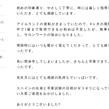
も、
初めの印象通り、やさしく丁寧に、時には厳しく指導
いただき、とても感謝しています。
った
アイルランドの渡航がきまっていたので、8ヶ月の期
中で1級まで取得できるか初めは不安したが、無事
し、サロンワークの強みになりました。
いう
帰国時にはいつも暖かく迎えてくださって、とても嬉
ったです。
き、
長い間休学してしまいましたが、きちんと卒業できて
ったです。
先生方にはとても感謝の気持ちでいっぱいです。
スペインの出発と卒業試験の日程がギリギリになって
い大変ご迷惑をおかけしました。
ありがとうございました‼