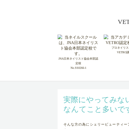
V
プロネイリス
VETRO
JNA日本ネイリスト協会本部認
定校
No.SS0266-1
実際にやってみない
なんてこと多いで
そんな方の為にシェリービューティー