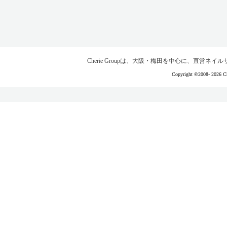
Cherie Groupは、大阪・梅田を中心に、直営
Copyright ©2008-
2026 Ch